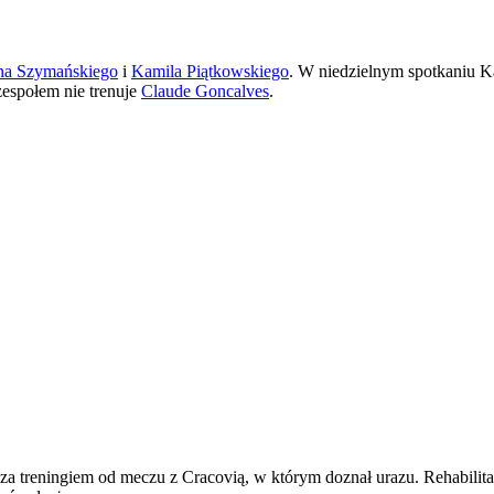
a Szymańskiego
i
Kamila Piątkowskiego
. W niedzielnym spotkaniu 
zespołem nie trenuje
Claude Goncalves
.
oza treningiem od meczu z Cracovią, w którym doznał urazu. Rehabilit