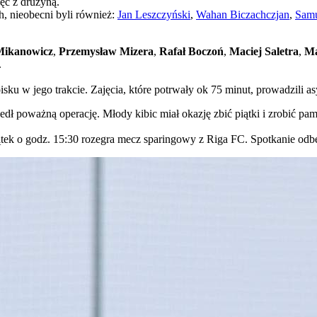
ęć z drużyną.
, nieobecni byli również:
Jan Leszczyński
,
Wahan Biczachczjan
,
Samu
Mikanowicz
,
Przemysław Mizera
,
Rafał Boczoń
,
Maciej Saletra
,
Ma
.
oisku w jego trakcie. Zajęcia, które potrwały ok 75 minut, prowadzili as
edł poważną operację. Młody kibic miał okazję zbić piątki i zrobić pa
ątek o godz. 15:30 rozegra mecz sparingowy z Riga FC. Spotkanie odbę