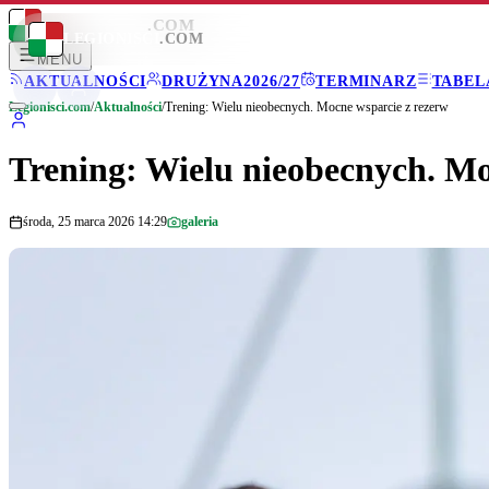
LEGIONISCI
.COM
LEGIONISCI
.COM
MENU
AKTUALNOŚCI
DRUŻYNA
2026/27
TERMINARZ
TABEL
Legionisci.com
/
Aktualności
/
Trening: Wielu nieobecnych. Mocne wsparcie z rezerw
Trening: Wielu nieobecnych. Mo
środa, 25 marca 2026 14:29
galeria