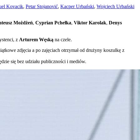
el Kovacik
,
Petar Stojanović
,
Kacper Urbański
,
Wojciech Urbański
teusz Możdżeń
,
Cyprian Pchełka
,
Viktor Karolak
,
Denys
ystenci, z
Arturem Węską
na czele.
miątkowe zdjęcia a po zajęciach otrzymał od drużyny koszulkę z
dzie się bez udziału publiczności i mediów.