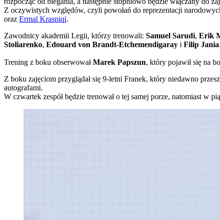
rozpocząć od biegania, a następnie stopniowo będzie włączany do zaj
Z oczywistych względów, czyli powołań do reprezentacji narodowych
oraz
Ermal Krasniqi
.
Zawodnicy akademii Legii, którzy trenowali:
Samuel Sarudi
,
Erik 
Stoliarenko
,
Edouard von Brandt-Etchemendigaray
i
Filip Jania
Trening z boku obserwował
Marek Papszun
, który pojawił się na b
Z boku zajęciom przyglądał się 9-letni Franek, który niedawno przesz
autografami.
W czwartek zespół będzie trenował o tej samej porze, natomiast w pi