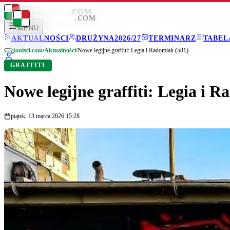
LEGIONISCI
.COM
LEGIONISCI
.COM
MENU
AKTUALNOŚCI
DRUŻYNA
2026/27
TERMINARZ
TABEL
Legionisci.com
/
Aktualności
/
Nowe legijne graffiti: Legia i Radomiak (581)
GRAFFITI
Nowe legijne graffiti: Legia i 
piątek, 13 marca 2026 15:28