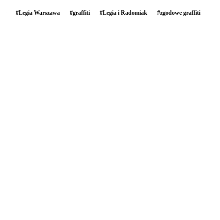
#
Legia Warszawa
#
graffiti
#
Legia i Radomiak
#
zgodowe graffiti