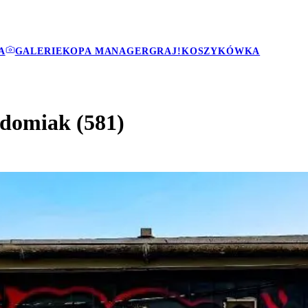
A
GALERIE
KOPA MANAGER
GRAJ!
KOSZYKÓWKA
Radomiak (581)