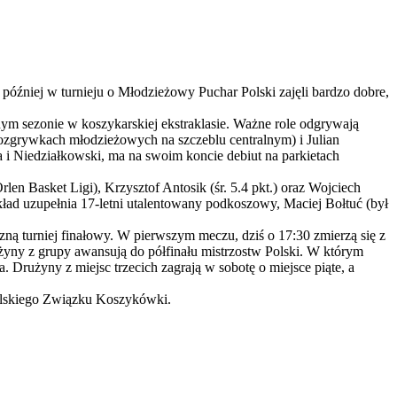
óźniej w turnieju o Młodzieżowy Puchar Polski zajęli bardzo dobre,
cnym sezonie w koszykarskiej ekstraklasie. Ważne role odgrywają
 rozgrywkach młodzieżowych na szczeblu centralnym) i Julian
la i Niedziałkowski, ma na swoim koncie debiut na parkietach
len Basket Ligi), Krzysztof Antosik (śr. 5.4 pkt.) oraz Wojciech
kład uzupełnia 17-letni utalentowany podkoszowy, Maciej Bołtuć (był
czną turniej finałowy. W pierwszym meczu, dziś o 17:30 zmierzą się z
yny z grupy awansują do półfinału mistrzostw Polski. W którym
rużyny z miejsc trzecich zagrają w sobotę o miejsce piąte, a
Polskiego Związku Koszykówki.