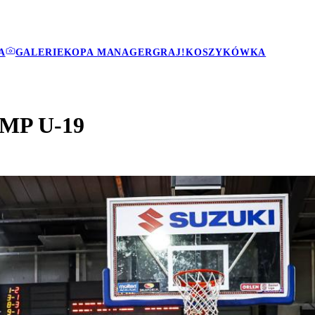
A
GALERIE
KOPA MANAGER
GRAJ!
KOSZYKÓWKA
h MP U-19