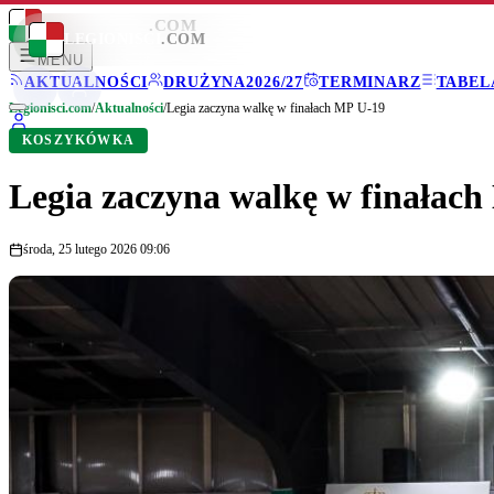
LEGIONISCI
.COM
LEGIONISCI
.COM
MENU
AKTUALNOŚCI
DRUŻYNA
2026/27
TERMINARZ
TABEL
Legionisci.com
/
Aktualności
/
Legia zaczyna walkę w finałach MP U-19
KOSZYKÓWKA
Legia zaczyna walkę w finałac
środa, 25 lutego 2026 09:06