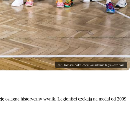
fot. Tomasz Sokołowski/akademia.legiakosz.com
eję osiągną historyczny wynik. Legioniści czekają na medal od 2009