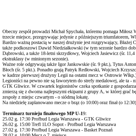
Obecny zespół prowadzi Michał Spychała, któremu pomaga Miłosz War
trzecie miejsce, przegrywając jedynie z późniejszym triumfatorem,
Bardzo ważną postacią w naszej drużynie jest rozgrywający, Błażej Cz
także podkoszowi Dawid Niedziałkowski (w tym sezonie bardzo dobrze
Dąbrowski, a także 18-letni skrzydłowy, Wojciech Jasiewicz (śr. 11,
ekstraklasy (w minionym sezonie).
Ważne role odgrywają także Igor Jankowskie (śr. 9 pkt.), Tytus Anton
Błoch (śr. 5 pkt.). Ponadto grają Patryk Redłowski, Wojciech Krzysz
w kadrze pierwszej drużyny Legii na ostatni mecz w Ostrowie Wlkp.)
Legioniści na pewno nie są faworytem do strefy medalowej, ale ta - n
GTK Gliwice. W czwartek legionistów czeka spotkanie z gospodarzam
zmierzą się z dwoma najlepszymi ekipami z grupy A, w której grać 
zespoły z miejsc czwartym - o siódmą lokatę.
Na niedzielę zaplanowano mecze o brąz (o 10:00) oraz finał (o 12:
Terminarz turnieju finałowego MP U-1
9:
25.02 g. 17:30 Profbud Legia Warszawa - GTK Gliwice
26.02 g. 15:00 Trefl 1LO Sopot - Profbud Legia Warszawa
27.02 g. 17:30 Profbud Legia Warszawa - Basket Poznań
28.02 g. 10:00 Mecz o 7. miejsce