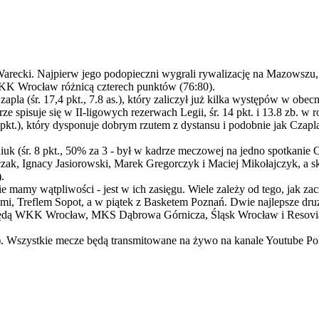
ecki. Najpierw jego podopieczni wygrali rywalizację na Mazowszu, p
 WKK Wrocław różnicą czterech punktów (76:80).
apla (śr. 17,4 pkt., 7.8 as.), który zaliczył już kilka występów w obe
 spisuje się w II-ligowych rezerwach Legii, śr. 14 pkt. i 13.8 zb. w
4 pkt.), który dysponuje dobrym rzutem z dystansu i podobnie jak Czap
iuk (śr. 8 pkt., 50% za 3 - był w kadrze meczowej na jedno spotkanie Or
czak, Ignacy Jasiorowski, Marek Gregorczyk i Maciej Mikołajczyk, a s
.
ie mamy wątpliwości - jest w ich zasięgu. Wiele zależy od tego, jak za
i, Treflem Sopot, a w piątek z Basketem Poznań. Dwie najlepsze druż
będą WKK Wrocław, MKS Dąbrowa Górnicza, Śląsk Wrocław i Resovia. D
30). Wszystkie mecze będą transmitowane na żywo na kanale Youtube 