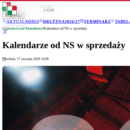
LEGIONISCI
.COM
LEGIONISCI
.COM
MENU
AKTUALNOŚCI
DRUŻYNA
2026/27
TERMINARZ
TABEL
Legionisci.com
/
Aktualności
/
Kalendarze od NS w sprzedaży
Kalendarze od NS w sprzedaży
sobota, 17 stycznia 2026 14:00