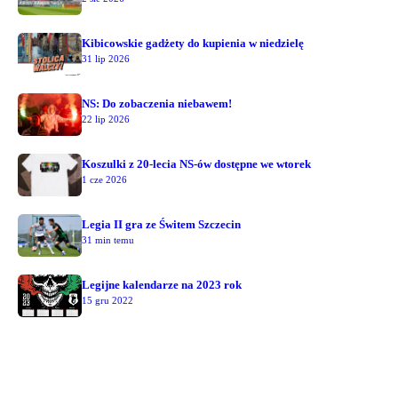
Kibicowskie gadżety do kupienia w niedzielę
31 lip 2026
NS: Do zobaczenia niebawem!
22 lip 2026
Koszulki z 20-lecia NS-ów dostępne we wtorek
1 cze 2026
Legia II gra ze Świtem Szczecin
31 min temu
Legijne kalendarze na 2023 rok
15 gru 2022