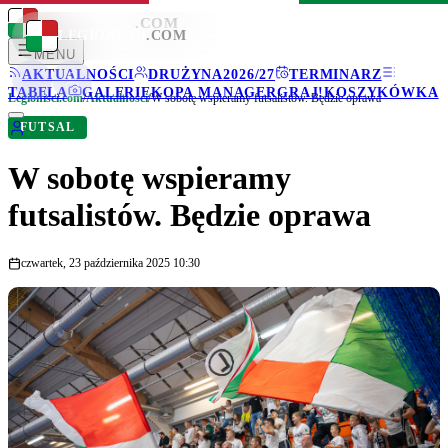
LEGIONISCI
.COM
LEGIONISCI
.COM
MENU
AKTUALNOŚCI
DRUŻYNA
2026/27
TERMINARZ
TABELA
GALERIE
KOPA MANAGER
GRAJ!
KOSZYKÓWKA
Legionisci.com
/
Aktualności
/
W sobotę wspieramy futsalistów. Będzie oprawa
FUTSAL
W sobotę wspieramy
futsalistów. Będzie oprawa
czwartek, 23 października 2025 10:30