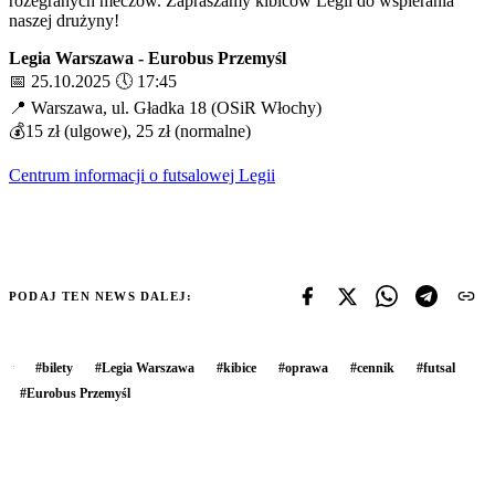
rozegranych meczów. Zapraszamy kibiców Legii do wspierania
naszej drużyny!
Legia Warszawa - Eurobus Przemyśl
📅 25.10.2025 🕔 17:45
📍 Warszawa, ul. Gładka 18 (OSiR Włochy)
💰15 zł (ulgowe), 25 zł (normalne)
Centrum informacji o futsalowej Legii
PODAJ TEN NEWS DALEJ:
#
bilety
#
Legia Warszawa
#
kibice
#
oprawa
#
cennik
#
futsal
#
Eurobus Przemyśl