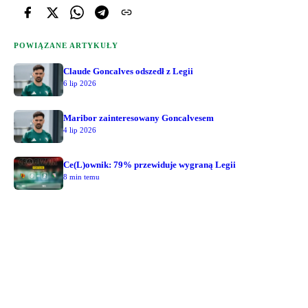
POWIĄZANE ARTYKUŁY
Claude Goncalves odszedł z Legii
6 lip 2026
Maribor zainteresowany Goncalvesem
4 lip 2026
Ce(L)ownik: 79% przewiduje wygraną Legii
8 min temu