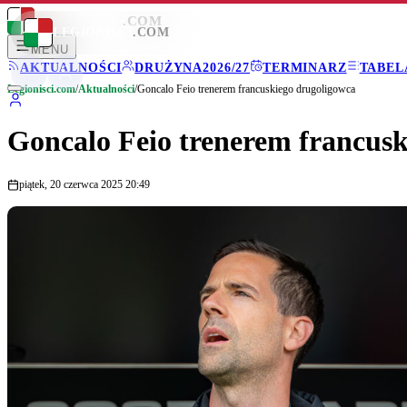
LEGIONISCI
.COM
LEGIONISCI
.COM
MENU
AKTUALNOŚCI
DRUŻYNA
2026/27
TERMINARZ
TABEL
Legionisci.com
/
Aktualności
/
Goncalo Feio trenerem francuskiego drugoligowca
Goncalo Feio trenerem francus
piątek, 20 czerwca 2025 20:49