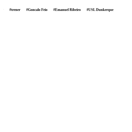
#
trener
#
Goncalo Feio
#
Emanuel Ribeiro
#
USL Dunkerque