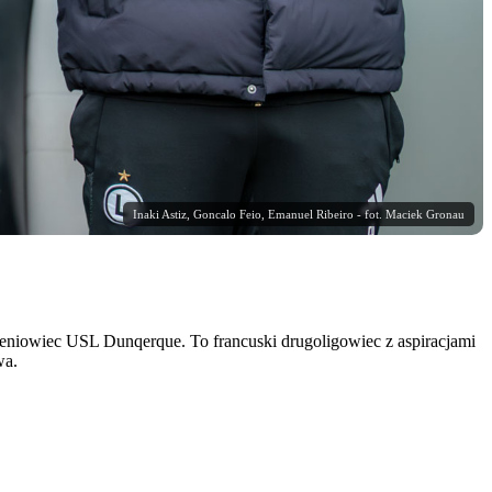
Inaki Astiz, Goncalo Feio, Emanuel Ribeiro - fot. Maciek Gronau
leniowiec USL Dunqerque. To francuski drugoligowiec z aspiracjami
wa.