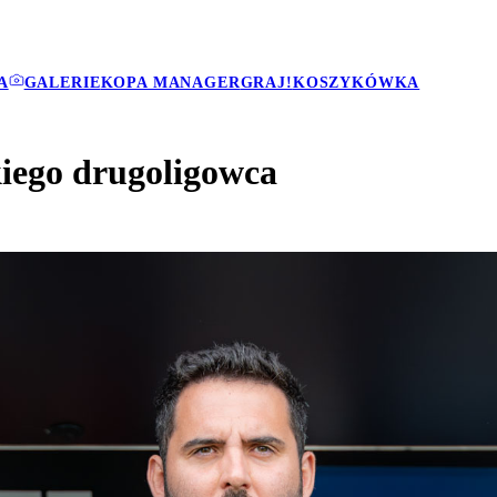
A
GALERIE
KOPA MANAGER
GRAJ!
KOSZYKÓWKA
kiego drugoligowca