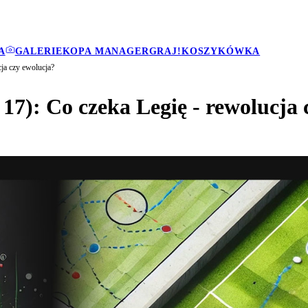
A
GALERIE
KOPA MANAGER
GRAJ!
KOSZYKÓWKA
cja czy ewolucja?
 17): Co czeka Legię - rewolucja