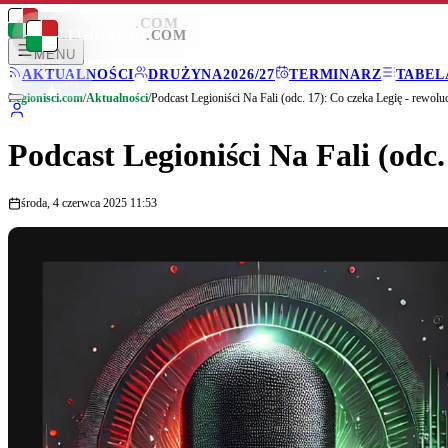
LEGIONISCI
.COM
LEGIONISCI
.COM
MENU
AKTUALNOŚCI
DRUŻYNA
2026/27
TERMINARZ
TABEL
Legionisci.com
/
Aktualności
/
Podcast Legioniści Na Fali (odc. 17): Co czeka Legię - rewolu
Podcast Legioniści Na Fali (odc.
środa, 4 czerwca 2025 11:53