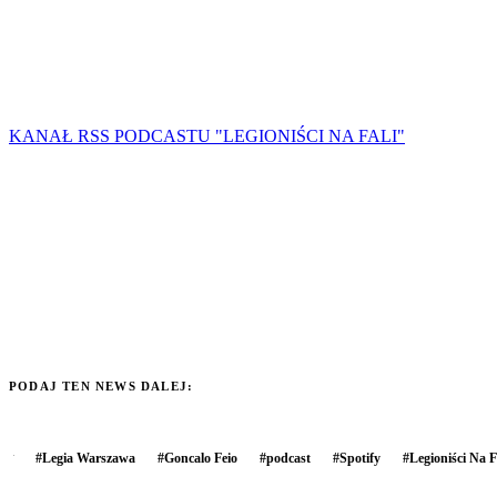
KANAŁ RSS PODCASTU "LEGIONIŚCI NA FALI"
PODAJ TEN NEWS DALEJ:
#
Legia Warszawa
#
Goncalo Feio
#
podcast
#
Spotify
#
Legioniści Na F