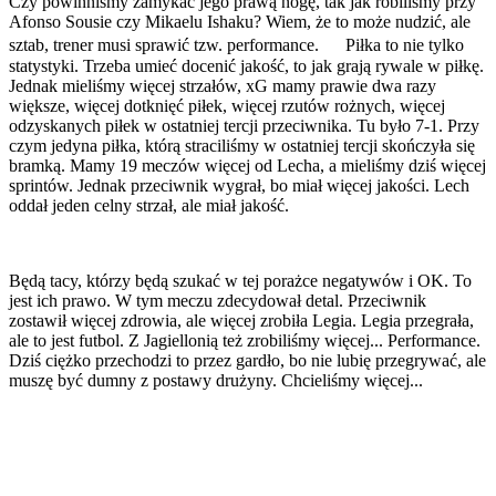
Czy powinniśmy zamykać jego prawą nogę, tak jak robiliśmy przy
Afonso Sousie czy Mikaelu Ishaku? Wiem, że to może nudzić, ale
sztab, trener musi sprawić tzw. performance. Piłka to nie tylko
statystyki. Trzeba umieć docenić jakość, to jak grają rywale w piłkę.
Jednak mieliśmy więcej strzałów, xG mamy prawie dwa razy
większe, więcej dotknięć piłek, więcej rzutów rożnych, więcej
odzyskanych piłek w ostatniej tercji przeciwnika. Tu było 7-1. Przy
czym jedyna piłka, którą straciliśmy w ostatniej tercji skończyła się
bramką. Mamy 19 meczów więcej od Lecha, a mieliśmy dziś więcej
sprintów. Jednak przeciwnik wygrał, bo miał więcej jakości. Lech
oddał jeden celny strzał, ale miał jakość.
Będą tacy, którzy będą szukać w tej porażce negatywów i OK. To
jest ich prawo. W tym meczu zdecydował detal. Przeciwnik
zostawił więcej zdrowia, ale więcej zrobiła Legia. Legia przegrała,
ale to jest futbol. Z Jagiellonią też zrobiliśmy więcej... Performance.
Dziś ciężko przechodzi to przez gardło, bo nie lubię przegrywać, ale
muszę być dumny z postawy drużyny. Chcieliśmy więcej...