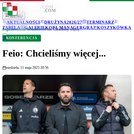
LEGIONISCI
.COM
LEGIONISCI
.COM
MENU
AKTUALNOŚCI
DRUŻYNA
2026/27
TERMINARZ
TABELA
GALERIE
KOPA MANAGER
GRAJ!
KOSZYKÓWKA
Legionisci.com
/
Aktualności
/
Feio: Chcieliśmy więcej...
KONFERENCJA
Feio: Chcieliśmy więcej...
niedziela, 11 maja 2025 20:56