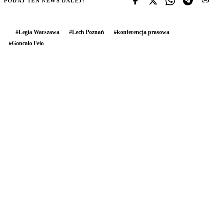
PODAJ TEN NEWS DALEJ:
#
Legia Warszawa
#
Lech Poznań
#
konferencja prasowa
#
Goncalo Feio