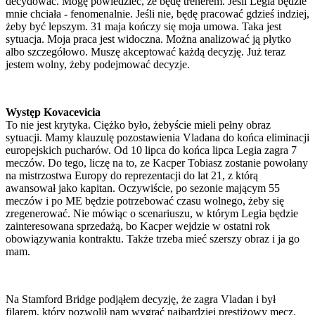
decydować. Mogę powiedzieć, że będę trenerem. Jeśli Legia będzie
mnie chciała - fenomenalnie. Jeśli nie, będę pracować gdzieś indziej,
żeby być lepszym. 31 maja kończy się moja umowa. Taka jest
sytuacja. Moja praca jest widoczna. Można analizować ją płytko
albo szczegółowo. Muszę akceptować każdą decyzję. Już teraz
jestem wolny, żeby podejmować decyzje.
Występ Kovacevicia
To nie jest krytyka. Ciężko było, żebyście mieli pełny obraz
sytuacji. Mamy klauzulę pozostawienia Vladana do końca eliminacji
europejskich pucharów. Od 10 lipca do końca lipca Legia zagra 7
meczów. Do tego, liczę na to, ze Kacper Tobiasz zostanie powołany
na mistrzostwa Europy do reprezentacji do lat 21, z którą
awansował jako kapitan. Oczywiście, po sezonie mającym 55
meczów i po ME będzie potrzebować czasu wolnego, żeby się
zregenerować. Nie mówiąc o scenariuszu, w którym Legia będzie
zainteresowana sprzedażą, bo Kacper wejdzie w ostatni rok
obowiązywania kontraktu. Także trzeba mieć szerszy obraz i ja go
mam.
Na Stamford Bridge podjąłem decyzję, że zagra Vladan i był
filarem, który pozwolił nam wygrać najbardziej prestiżowy mecz.