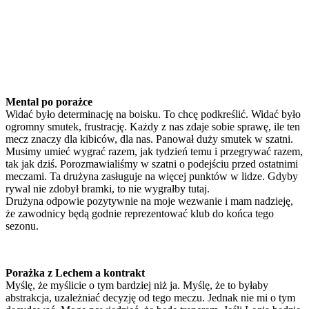
Mental po porażce
Widać było determinację na boisku. To chcę podkreślić. Widać było
ogromny smutek, frustrację. Każdy z nas zdaje sobie sprawę, ile ten
mecz znaczy dla kibiców, dla nas. Panował duży smutek w szatni.
Musimy umieć wygrać razem, jak tydzień temu i przegrywać razem,
tak jak dziś. Porozmawialiśmy w szatni o podejściu przed ostatnimi
meczami. Ta drużyna zasługuje na więcej punktów w lidze. Gdyby
rywal nie zdobył bramki, to nie wygrałby tutaj.
Drużyna odpowie pozytywnie na moje wezwanie i mam nadzieję,
że zawodnicy będą godnie reprezentować klub do końca tego
sezonu.
Porażka z Lechem a kontrakt
Myślę, że myślicie o tym bardziej niż ja. Myślę, że to byłaby
abstrakcja, uzależniać decyzję od tego meczu. Jednak nie mi o tym