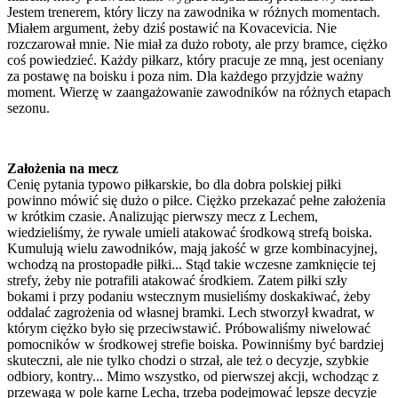
Jestem trenerem, który liczy na zawodnika w różnych momentach.
Miałem argument, żeby dziś postawić na Kovacevicia. Nie
rozczarował mnie. Nie miał za dużo roboty, ale przy bramce, ciężko
coś powiedzieć. Każdy piłkarz, który pracuje ze mną, jest oceniany
za postawę na boisku i poza nim. Dla każdego przyjdzie ważny
moment. Wierzę w zaangażowanie zawodników na różnych etapach
sezonu.
Założenia na mecz
Cenię pytania typowo piłkarskie, bo dla dobra polskiej piłki
powinno mówić się dużo o piłce. Ciężko przekazać pełne założenia
w krótkim czasie. Analizując pierwszy mecz z Lechem,
wiedzieliśmy, że rywale umieli atakować środkową strefą boiska.
Kumulują wielu zawodników, mają jakość w grze kombinacyjnej,
wchodzą na prostopadłe piłki... Stąd takie wczesne zamknięcie tej
strefy, żeby nie potrafili atakować środkiem. Zatem piłki szły
bokami i przy podaniu wstecznym musieliśmy doskakiwać, żeby
oddalać zagrożenia od własnej bramki. Lech stworzył kwadrat, w
którym ciężko było się przeciwstawić. Próbowaliśmy niwelować
pomocników w środkowej strefie boiska. Powinniśmy być bardziej
skuteczni, ale nie tylko chodzi o strzał, ale też o decyzje, szybkie
odbiory, kontry... Mimo wszystko, od pierwszej akcji, wchodząc z
przewagą w pole karne Lecha, trzeba podejmować lepsze decyzje